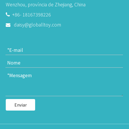
Wenzhou, província de Zhejiang, China
+86- 18167398226

daisy@globalltoy.com

Enviar