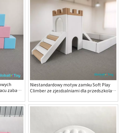
owych
Niestandardowy motyw zamku Soft Play
lacu zabaw
Climber ze zjeżdżalniami dla przedszkola
acyjnego
Przedszkole Kryty plac zabaw i System
centrum rozrywki rodzinnej