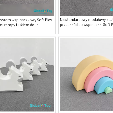
Niestandardowy modułowy zes
ystem wspinaczkowy Soft Play
przeszkód do wspinaczki Soft P
mi rampy i łukiem do
przedszkola w przedszkolu Kryt
a w przedszkolu Kryty plac
zabaw i system instalacyjny FE
ojekty FEC