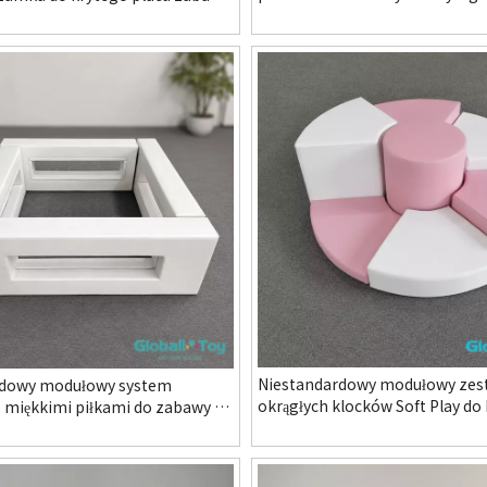
zabaw dla przedszkolaków i s
olu i modułowego systemu
nego FEC
Niestandardowy modułowy zes
rdowy modułowy system
okrągłych klocków Soft Play do
 miękkimi piłkami do zabawy w
placu zabaw w przedszkolu i s
u i centrum rozrywki rodzinnej
rodzinnego centrum rozrywki