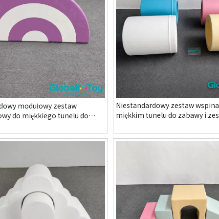
Niestandardowy zestaw wspin
rdowy modułowy zestaw
miękkim tunelu do zabawy i ze
wy do miękkiego tunelu do
przeszkód na rolkach dla prze
estaw ćwiczeń Rainbow Arch dla
Przedszkole Kryty plac zabaw i
 w przedszkolu i kryty plac
aktywności dla dzieci
C