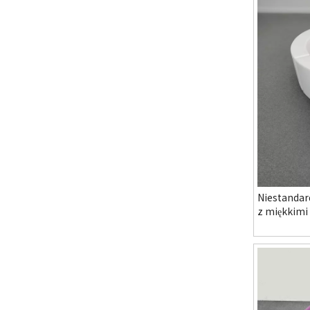
Niestandar
z miękkimi
przedszkol
centrum ro