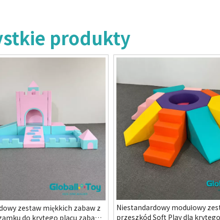
stkie produkty
Niestandardowy modułowy zes
dowy zestaw miękkich zabaw z
przeszkód Soft Play dla krytego
amku do krytego placu zabaw