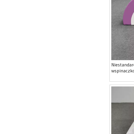
Niestanda
wspinaczko
zabawy i z
przedszkola
zabaw i FE