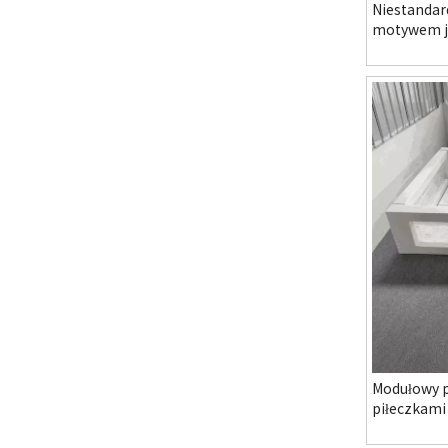
Niestandar
motywem j
przedszkol
centrum ro
Modułowy p
piłeczkami
zabaw i ro