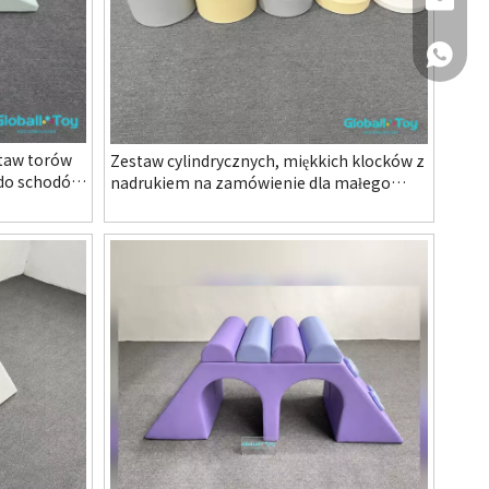
daisy@g
+ 18167
taw torów
Zestaw cylindrycznych, miękkich klocków z
 do schodów
nadrukiem na zamówienie dla małego
placu zabaw dla dzieci w przedszkolu