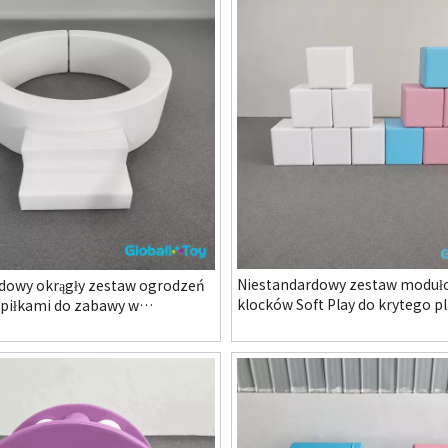
Niestandardowy zestaw moduł
dowy okrągły zestaw ogrodzeń
klocków Soft Play do krytego p
 piłkami do zabawy w
w przedszkolu i systemu instal
u i systemie rodzinnego
FEC
zrywki