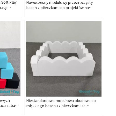
 Soft Play
Nowoczesny modułowy przezroczysty
racji
basen z piłeczkami do projektów na
 placów
placach zabaw Modułowy przezroczysty
go
basen z piłeczkami to wysokiej klasy
rozwiązanie w zakresie miękkiego sprzętu
do zabawy przeznaczone dla małych i
małych dzieci. W porównaniu z t
owych
Niestandardowa modułowa obudowa do
lacu zabaw
miękkiego basenu z piłeczkami ze
nnego
stopniami piankowymi do wewnętrznego