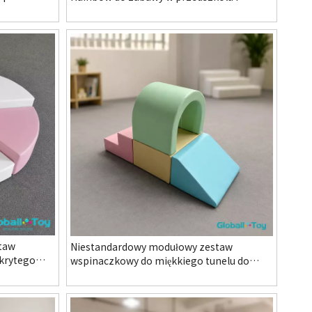
ystemu FEC
systemie FEC
taw
Niestandardowy modułowy zestaw
 krytego
wspinaczkowy do miękkiego tunelu do
ystemu
zabawy w przedszkolu dla przedszkola
Kryty plac zabaw i centrum rozrywki
rodzinnej