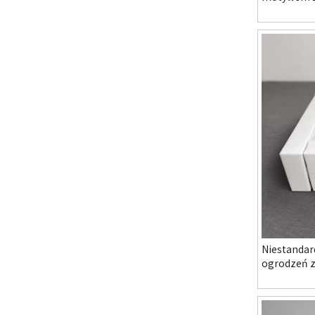
w przedszk
instalacyj
Niestanda
ogrodzeń z
przedszkol