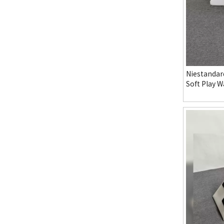
Niestanda
Soft Play 
dla małych 
Przedszkol