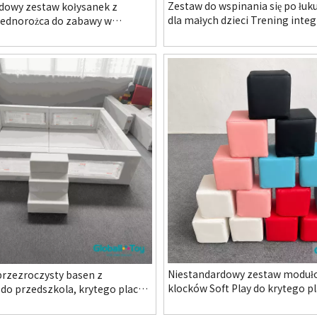
Zestaw do wspinania się po łuku
dowy zestaw kołysanek z
dla małych dzieci Trening integ
ednorożca do zabawy w
sensorycznej Sprzęt do krytych
u i systemie rodzinnego
zabaw System niestandardowe
zrywki
projektowania
Niestandardowy zestaw moduł
rzezroczysty basen z
klocków Soft Play do krytego p
 do przedszkola, krytego placu
w przedszkolu i systemu rodzi
dzinnego centrum rozrywki.
centrum rozrywki