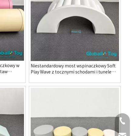
aczkowy w
Niestandardowy most wspinaczkowy Soft
staw
Play Wave z tocznymi schodami i tunelem
dszkola
łukowym dla przedszkola w przedszkolu
 centrum
Kryty plac zabaw
+ 18167