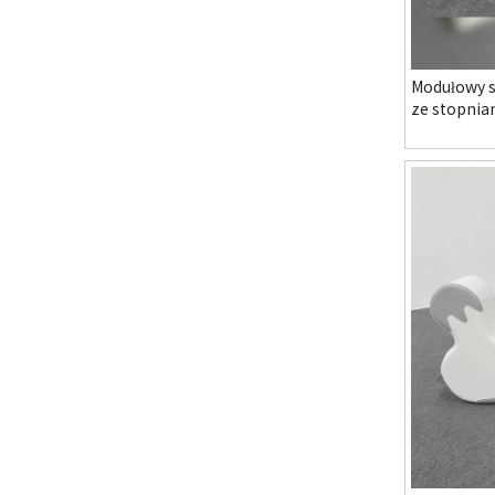
Modułowy s
ze stopnia
przedszkol
zabaw i pr