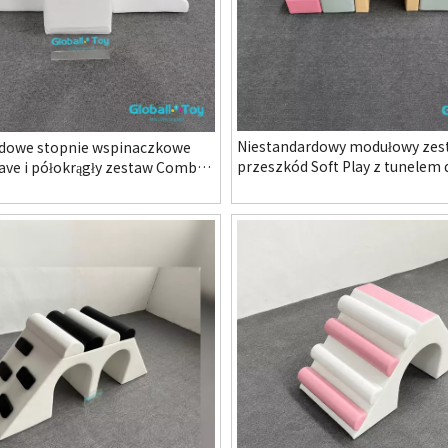
Niestandardowy modułowy zes
rdowe stopnie wspinaczkowe
przeszkód Soft Play z tunelem
Wave i półokrągły zestaw Combo
dla przedszkolaków
dzieci Kryty plac zabaw
e Przedszkole