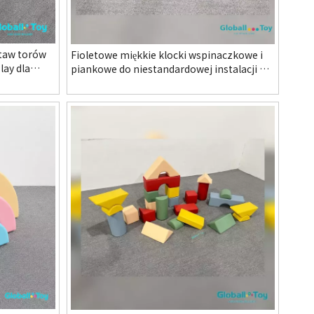
taw torów
Fioletowe miękkie klocki wspinaczkowe i
lay dla
piankowe do niestandardowej instalacji w
y plac
przedszkolu
C