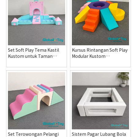
Set Soft Play Tema Kastil
Kursus Rintangan Soft Play
Kustom untuk Taman
Modular Kustom
Bermain Dalam Ruangan
Ditetapkan untuk Taman
TK Penitipan Anak dan
Bermain Dalam Ruangan
Sistem Instalasi Modular
TK Penitipan Anak dan
FEC
Sistem FEC
Set Terowongan Pelangi
Sistem Pagar Lubang Bola