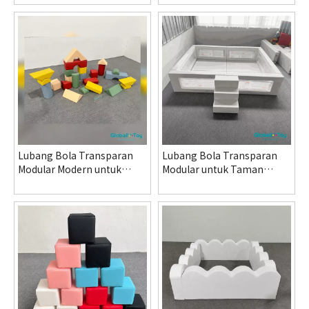
Ruangan TK Penitipan
Sistem Desain Kustom
Anak dan Sistem Pusat
Peralatan Bermain Dalam
Hiburan Keluarga
Ruangan
Lubang Bola Transparan
Lubang Bola Transparan
Modular Modern untuk
Modular untuk Taman
Proyek Taman Bermain
Bermain Dalam Ruangan
Dalam Ruangan Lubang
TK Penitipan Anak dan
bola transparan modular
Sistem Instalasi Kustom
adalah solusi peralatan
Pusat Hiburan Keluarga
bermain lembut premium
yang dirancang untuk
balita dan anak kecil.
Dibandingkan dengan t