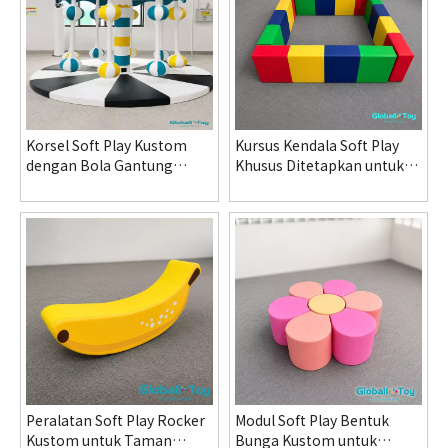
Korsel Soft Play Kustom
Kursus Kendala Soft Play
dengan Bola Gantung
Khusus Ditetapkan untuk
untuk Proyek TK dan FEC
Taman Bermain Dalam
Taman Bermain Dalam
Ruangan TK Penitipan
Ruangan
Anak dan Sistem Instalasi
Modular FEC
Peralatan Soft Play Rocker
Modul Soft Play Bentuk
Kustom untuk Taman
Bunga Kustom untuk