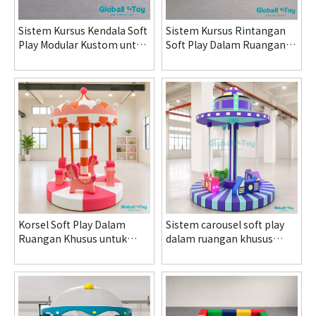
Sistem Kursus Kendala Soft
Sistem Kursus Rintangan
Play Modular Kustom untuk
Soft Play Dalam Ruangan
Proyek Taman Bermain
Khusus untuk Taman
Indoor TK Penitipan Anak
Bermain Dalam Ruangan
dan Proyek Pusat Hiburan
TK Penitipan Anak dan
Keluarga
Proyek Instalasi FEC
Korsel Soft Play Dalam
Sistem carousel soft play
Ruangan Khusus untuk
dalam ruangan khusus
Taman Bermain Dalam
untuk taman bermain
Ruangan TK Penitipan
dalam ruangan taman
Anak dan Proyek Instalasi
kanak-kanak dan pusat
FEC
hiburan keluarga