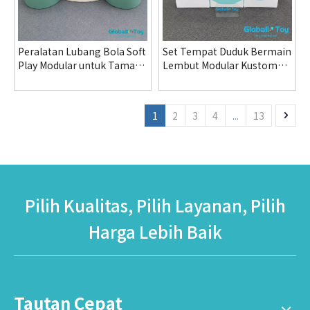
Peralatan Lubang Bola Soft
Set Tempat Duduk Bermain
Play Modular untuk Taman
Lembut Modular Kustom
Bermain Dalam Ruangan
untuk Taman Bermain
TK Penitipan Anak dan
Dalam Ruangan Taman
Instalasi Kustom FEC
Kanak-kanak Tempat
1
2
3
4
...
13
Penitipan Anak Pusat
Hiburan Keluarga Sistem
Furnitur Busa Komersial
Pilih Kualitas, Pilih Layanan, Pilih
Harga Lebih Baik
Tautan Cepat