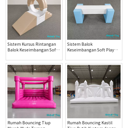
Sistem Kursus Rintangan
Sistem Balok
Balok Keseimbangan Soft
Keseimbangan Soft Play
Play Dalam Ruangan
Dalam Ruangan Khusus
Khusus untuk Taman
untuk Taman Bermain
Bermain Dalam Ruangan
Dalam Ruangan TK
TK Penitipan Anak dan
Penitipan Anak dan Proyek
Instalasi FEC
Pusat Hiburan Keluarga
Rumah Bouncing Tiup
Rumah Bouncing Kastil