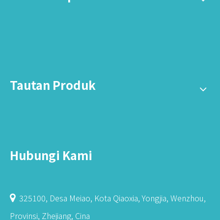
Tautan Produk
Hubungi Kami
325100, Desa Meiao, Kota Qiaoxia, Yongjia, Wenzhou,

Provinsi, Zhejiang, Cina