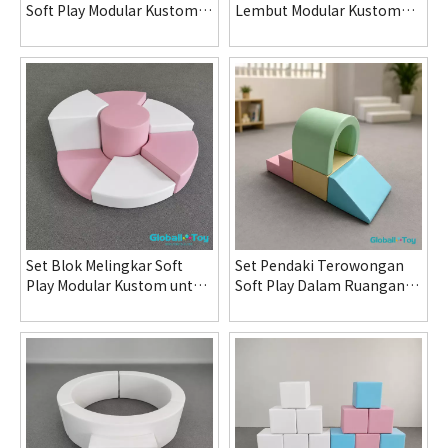
Soft Play Modular Kustom
Lembut Modular Kustom
untuk Taman Bermain
untuk Taman Bermain
Dalam Ruangan TK
Dalam Ruangan TK
Penitipan Anak dan Sistem
Penitipan Anak dan Pusat
FEC
Hiburan Keluarga
Set Blok Melingkar Soft
Set Pendaki Terowongan
Play Modular Kustom untuk
Soft Play Dalam Ruangan
Taman Bermain Dalam
Modular Kustom untuk
Ruangan TK Penitipan
Taman Bermain Dalam
Anak dan Sistem Pusat
Ruangan TK Penitipan
Hiburan Keluarga
Anak dan Pusat Hiburan
Keluarga