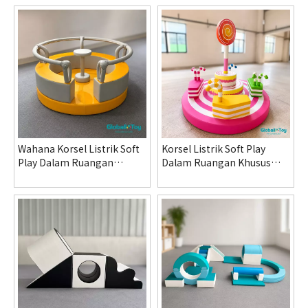
Dalam Ruangan TK
Bermain Dalam Ruangan
Penitipan Anak dan Sistem
TK Penitipan Anak dan
Instalasi Modular FEC
Sistem Instalasi FEC
Wahana Korsel Listrik Soft
Korsel Listrik Soft Play
Play Dalam Ruangan
Dalam Ruangan Khusus
Khusus untuk Taman
untuk Proyek Taman
Bermain Dalam Ruangan
Bermain Dalam Ruangan
Taman Kanak-kanak dan
Taman Kanak-kanak dan
Pusat Hiburan Keluarga
Proyek Pusat Hiburan
Keluarga