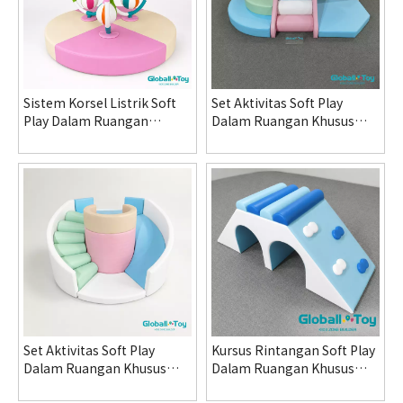
Sistem Korsel Listrik Soft
Set Aktivitas Soft Play
Play Dalam Ruangan
Dalam Ruangan Khusus
Khusus untuk Taman
untuk Taman Bermain
Bermain Dalam Ruangan
Dalam Ruangan TK
Taman Kanak-kanak dan
Penitipan Anak dan
Pusat Hiburan Keluarga
Instalasi Pusat Hiburan
Keluarga
Set Aktivitas Soft Play
Kursus Rintangan Soft Play
Dalam Ruangan Khusus
Dalam Ruangan Khusus
untuk Taman Bermain
Ditetapkan untuk Taman