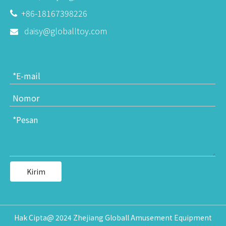
+86-18167398226

daisy@globalltoy.com

Kirim
Hak Cipta@ 2024 Zhejiang Globall Amusement Equipment