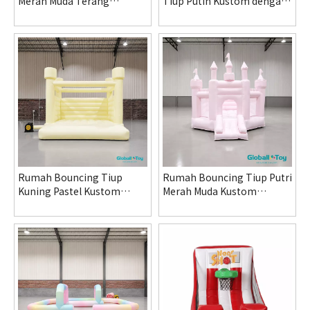
Merah Muda Terang
Tiup Putih Kustom dengan
Kustom dengan Perosotan
Perosotan untuk Taman
untuk Taman Bermain
Bermain Dalam Ruangan
Dalam Ruangan TK
TK Penitipan Anak dan
Penitipan Anak dan Sistem
Sistem FEC
Pusat Hiburan Keluarga
Rumah Bouncing Tiup
Rumah Bouncing Tiup Putri
Kuning Pastel Kustom
Merah Muda Kustom
dengan Slide untuk Taman
Dengan Perosotan Untuk
Bermain Dalam Ruangan
Taman Bermain Dalam
TK Penitipan Anak dan
Ruangan TK Penitipan
Sistem Instalasi FEC
Anak Dan Sistem Pusat
Hiburan Keluarga