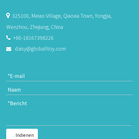
325100, Meiao Village, Qiaoxia Town, Yongjia,

Wenzhou, Zhejiang, China
+86-18167398226

daisy@globalltoy.com

Indienen