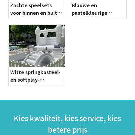
Zachte speelsets
Blauwe en
voor binnen en buiten
pastelkleurige
met ballenbak,
zachte speelsets met
dubbele glijbanen en
ballenbakken,
springkasteel voor
glijbanen en
peuterevenementen
springkastelen voor
peuterevenementen
of speelkamers
Witte springkasteel-
en softplay-
pakketten | Verhuur
van kinderfeestjes
Kies kwaliteit, kies service, kies
betere prijs