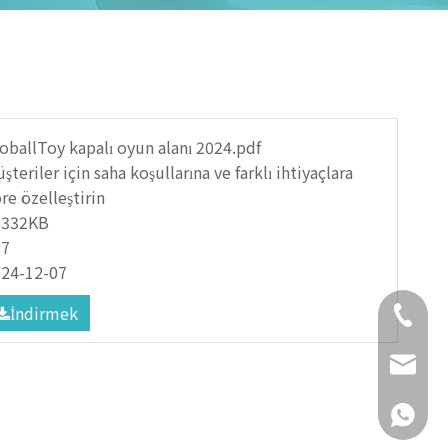
oballToy kapalı oyun alanı 2024.pdf
şteriler için saha koşullarına ve farklı ihtiyaçlara
re özelleştirin
0332KB
37
24-12-07
İndirmek
+86- 18
daisy@g
+86- 18