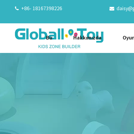
+86- 18167398226
daisy@


Bu
Hakkımızda
Oyun