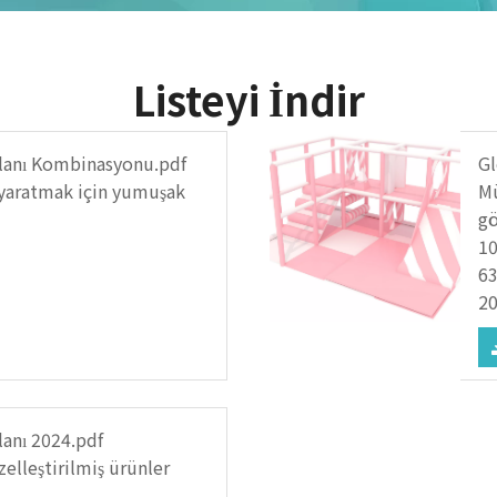
Listeyi İndir
lanı Kombinasyonu.pdf
Gl
r yaratmak için yumuşak
Mü
gö
1
6
20
anı 2024.pdf
zelleştirilmiş ürünler