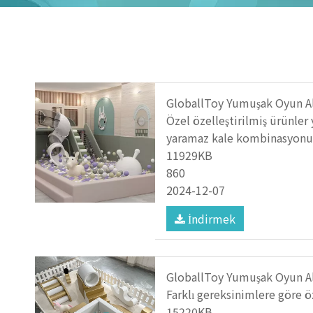
GloballToy Yumuşak Oyun A
Özel özelleştirilmiş ürünle
yaramaz kale kombinasyonu
11929KB
860
2024-12-07
İndirmek
GloballToy Yumuşak Oyun Al
Farklı gereksinimlere göre ö
15220KB