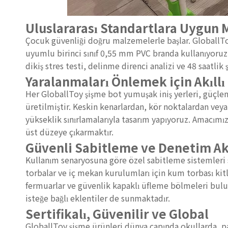
Uluslararası Standartlara Uygun
Çocuk güvenliği doğru malzemelerle başlar. GloballTo
uyumlu birinci sınıf 0,55 mm PVC branda kullanıyoruz.
dikiş stres testi, delinme direnci analizi ve 48 saatlik
Yaralanmaları Önlemek için Akıllı
Her GloballToy şişme bot yumuşak iniş yerleri, güçlend
üretilmiştir. Keskin kenarlardan, kör noktalardan veya
yükseklik sınırlamalarıyla tasarım yapıyoruz. Amacımız,
üst düzeye çıkarmaktır.
Güvenli Sabitleme ve Denetim Ak
Kullanım senaryosuna göre özel sabitleme sistemleri sağ
torbalar ve iç mekan kurulumları için kum torbası kitler
fermuarlar ve güvenlik kapaklı üfleme bölmeleri bulunu
isteğe bağlı eklentiler de sunmaktadır.
Sertifikalı, Güvenilir ve Global
GloballToy şişme ürünleri dünya çapında okullarda, pa