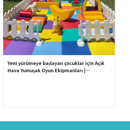
Yeni yürümeye başlayan çocuklar için Açık
Hava Yumuşak Oyun Ekipmanları |
Globalltoy'dan Güvenli ve Eğlenceli Oyun
Grubu Setleri