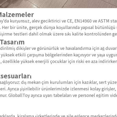
 Malzemeler
y'da kurşunsuz, alev geciktirici ve CE, EN14960 ve ASTM stan
 Her bir ünite, gerçek dünya koşullarında yapısal bütünlüğü 
 şişirme testleri dahil olmak üzere sıkı kalite kontrolünden ge
 Tasarım
irilmiş dikişler ve görünürlük ve havalandırma için ağ duvar
 yüksek etkili çarpışma bölgelerinden kaçınıyor ve yaşa uygun
 özellikle yüksek enerjili çocuklar için riski en aza indirirke
sesuarları
lıyoruz: dış mekan çim kurulumları için kazıklar, sert yüzeyle
i. Ayrıca şişirilebilir ürünlerimizde izlenmesi kolay girişler,
r. GloballToy ayrıca uyarı tabelaları ve personel eğitim vide
rklarda, kiralama şirketlerinde ve aile eğlence merkezlerind