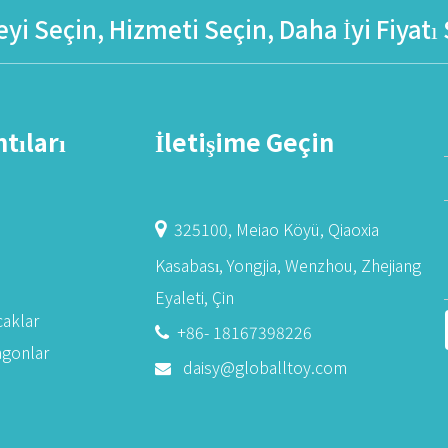
eyi Seçin, Hizmeti Seçin, Daha İyi Fiyatı
tıları
İletişime Geçin
325100, Meiao Köyü, Qiaoxia

Kasabası, Yongjia, Wenzhou, Zhejiang
Eyaleti, Çin
aklar
+86- 18167398226

agonlar
daisy@globalltoy.com
