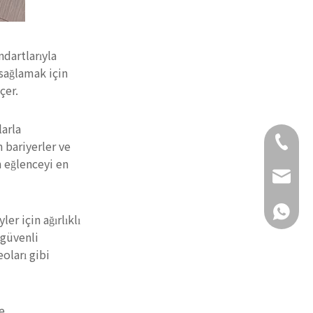
dartlarıyla
sağlamak için
çer.
larla
+86- 18
 bariyerler ve
n eğlenceyi en
daisy@g
+86- 18
r için ağırlıklı
 güvenli
oları gibi
e