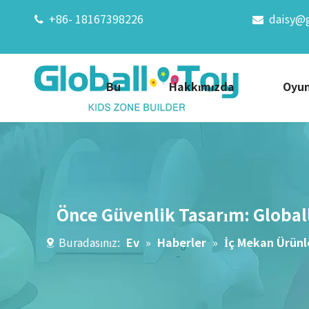
+86- 18167398226
daisy@


Bu
Hakkımızda
Oyun
Önce Güvenlik Tasarım: Globall
Buradasınız:
Ev
»
Haberler
»
İç Mekan Ürünle