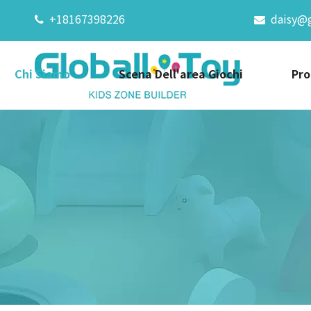
+18167398226
daisy@


Chi Siamo
Scena Dell'area Giochi
Pro