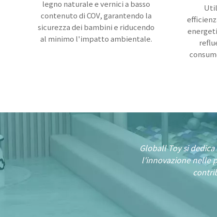
legno naturale e vernici a basso
Uti
contenuto di COV, garantendo la
efficien
sicurezza dei bambini e riducendo
energeti
al minimo l'impatto ambientale.
reflu
consumo
Globall Toy si dedica 
l'innovazione nelle p
contri