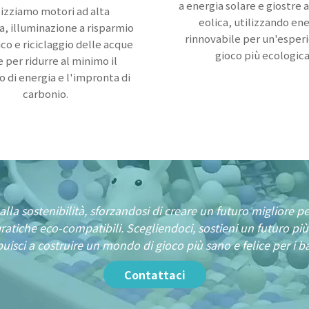
a energia solare e giostre 
lizziamo motori ad alta
eolica, utilizzando en
za, illuminazione a risparmio
rinnovabile per un'esperi
co e riciclaggio delle acque
gioco più ecologica
e per ridurre al minimo il
 di energia e l'impronta di
carbonio.
alla sostenibilità, sforzandosi di creare un futuro migliore p
ratiche eco-compatibili. Scegliendoci, sostieni un futuro più
buisci a costruire un mondo di gioco più sano e felice per i b
Contattaci