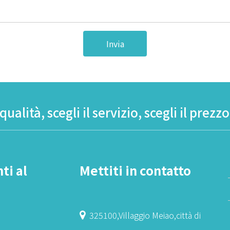
Invia
 qualità, scegli il servizio, scegli il prezz
ti al
Mettiti in contatto
325100,Villaggio Meiao,città di
