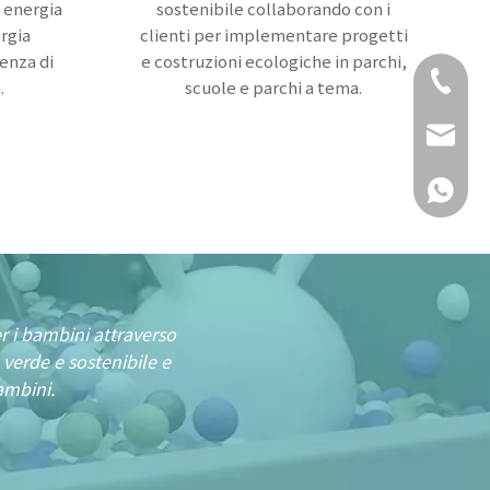
a energia
sostenibile collaborando con i
ergia
clienti per implementare progetti
enza di
e costruzioni ecologiche in parchi,
+18167
.
scuole e parchi a tema.
daisy
+18167
er i bambini attraverso
 verde e sostenibile e
ambini.