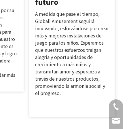
futuro
 por su
A medida que pase el tiempo,
os
Globall Amusement seguirá
s
innovando, esforzándose por crear
a para
más y mejores instalaciones de
 nuestro
juego para los niños. Esperamos
ente es
que nuestros esfuerzos traigan
y logro.
alegría y oportunidades de
adera
crecimiento a más niños y
s
transmitan amor y esperanza a
dar más
través de nuestros productos,
promoviendo la armonía social y
el progreso.
+86-18
daisy@g