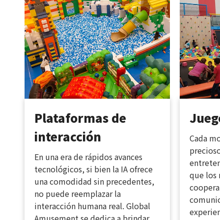
Plataformas de
Juego
interacción
Cada mo
precioso
En una era de rápidos avances
entrete
tecnológicos, si bien la IA ofrece
que los 
una comodidad sin precedentes,
cooperar
no puede reemplazar la
comunic
interacción humana real. Global
experie
Amusement se dedica a brindar