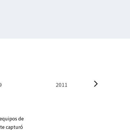
9
2011
201
 equipos de
nte capturó