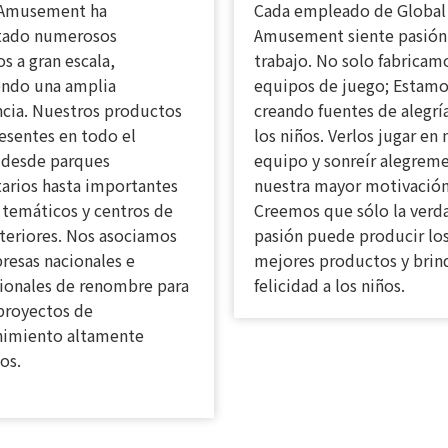
 Amusement ha
Cada empleado de Global
tado numerosos
Amusement siente pasión
s a gran escala,
trabajo. No solo fabricam
endo una amplia
equipos de juego; Estamo
ncia. Nuestros productos
creando fuentes de alegrí
esentes en todo el
los niños. Verlos jugar en
desde parques
equipo y sonreír alegrem
arios hasta importantes
nuestra mayor motivación 
 temáticos y centros de
Creemos que sólo la verd
teriores. Nos asociamos
pasión puede producir lo
resas nacionales e
mejores productos y brin
cionales de renombre para
felicidad a los niños.
proyectos de
nimiento altamente
os.